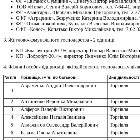
ФГ «Світанок Сумщини», Синегуб Віктор Михайлович, те
ТОВ «Нива», Сенич Валерій Борисович, тел. 7-64-41, ви
ФГ «Авангард», Щербань Михайло Григорович, тел. 2-37-
СФГ «Аграрник», Безрученко Катерина Володимирівна, те
ФГ «Озиме покоління», Бурлаков В'ячеслав Володимирови
СФГ «Колос», Копатько Віктор Миколайович, тел. 7-62-3
3. Житлово-комунального господарства - 2 одиниці:
КП «Благоустрій-2019», директор Гончар Валентин Микола
КП «Добробут-2014», директор Якименко Юлія Вікторівна
4. Фізичні особи-підприємці, які здійснюють господарську діял
№ п/п
Прізвище, ім’я, по батькові
Вид діяльності
Авраменко Андрій Олександрович
Торгівля
1
2
Антипенко Вероніка Миколаївна
Торгівля
3
Алферов Валерій Вікторович
Торгівля
4
Алексейцева Наталія Іванівна
Торгівля
5
Атмажитов Олександр Валерійович
Торгівля
6
Базима Олена Анатоліївна
Торгівля