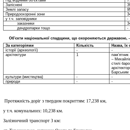
Під водними об’єктами
7
Заліснені
3
Землі запасу
9
Природоохоронні зони
3
у т.ч. заповідники
-
заказники
3
дендропарки тощо
-
Об'єкти національної спадщини, що охороняються державою, - 1
За категоріями
Кількість
Назва, їх
історії (археології)
-
-
архітектури
1
пам’ятник 
– Михайлі
стилі бар
архітектор
Барським
культури (мистецтва)
-
-
природи
-
-
Протяжність доріг з твердим покриттям: 17,238 км,
у т.ч. комунальних: 10,238 км.
Залізничний транспорт 3 км: