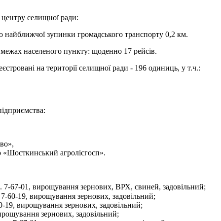
о центру селищної ради:
 до найближчої зупинки громадського транспорту 0,2 км.
 межах населеного пункту: щоденно 17 рейсів.
еєстровані на території селищної ради - 196 одиниць, у т.ч.:
підприємства:
во»,
о «Шосткинський агролісгосп».
 7-67-01, вирощування зернових, ВРХ, свиней, задовільний;
-60-19, вирощування зернових, задовільний;
-19, вирощування зернових, задовільний;
ирощування зернових, задовільний;