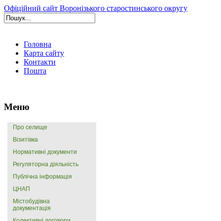
Офіційний сайт Воронізького старостинського округу
Головна
Карта сайту
Контакти
Пошта
Меню
Про селище
Візитівка
Нормативні документи
Регуляторна діяльність
Публічна інформація
ЦНАП
Містобудівна
документація
Колективні договори