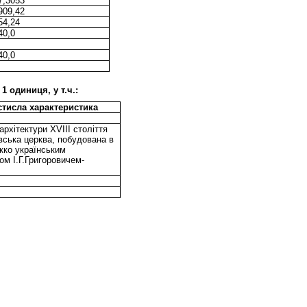
7,3053
909,42
54,24
40,0
40,0
 одиниця, у т.ч.:
 стисла характеристика
архітектури XVІІІ століття
вська церква, побудована в
окко українським
ом І.Г.Григоровичем-