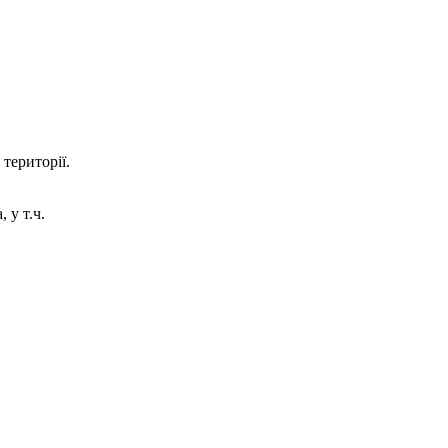
території.
.
 у т.ч.