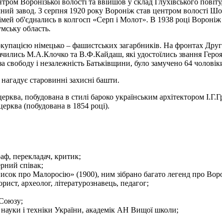
ром Воронізької волості та ввійшов у склад Глухівського повіту, 
ний завод. З серпня 1920 року Вороніж став центром волості Шос
імей об'єднались в колгосп «Серп і Молот». В 1938 році Вороніж 
мську область.
 окупацією німецько – фашистських загарбників. На фронтах Друг
ились М.А.Клочко та В.Ф.Кайдаш, які удостоїлись звання Героя Р
за свободу і незалежність Батьківщини, було замучено 64 чоловік
 нагадує старовинні захисні башти.
церква, побудована в стилі бароко українським архітектором І.Г
ерква (побудована в 1854 році).
аф, перекладач, критик;
ерний співак;
писок про Малоросію» (1900), ним зібрано багато легенд про Во
рист, археолог, літературознавець, педагог;
 Союзу;
науки і техніки України, академік АН Вищої школи;