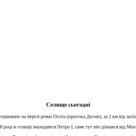
Селище сьогодні
ашоване на березі річки Осота (притока Десни), за 2 км від заліз
 році в селищі знаходився Петро І, саме тут він дізнався від Ме