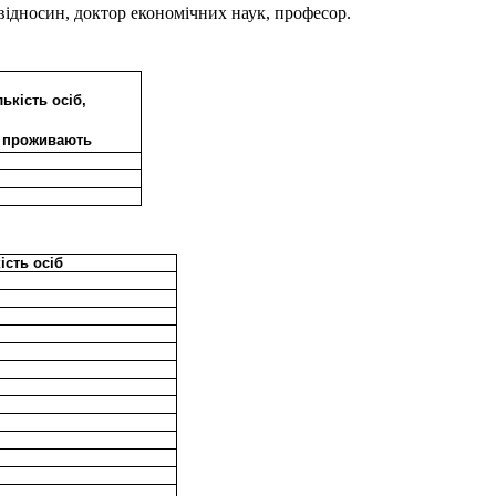
відносин, доктор економічних наук, професор.
лькість осіб,
і проживають
ість осіб