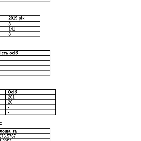
2019 рік
8
141
8
ість осіб
Осіб
201
20
-
-
х:
лоща, га
275,5767