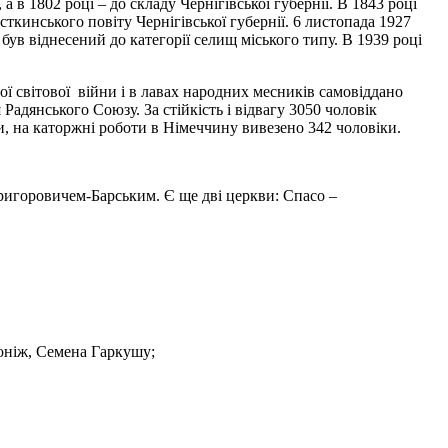
а в 1802 році – до складу Чернігівської губернії. В 1843 році
ткинського повіту Чернігівської губернії. 6 листопада 1927
був віднесений до категорії селищ міського типу. В 1939 році
ої світової війни і в лавах народних месників самовіддано
адянського Союзу. За стійкість і відвагу 3050 чоловік
и, на каторжні роботи в Німеччину вивезено 342 чоловіки.
.Григоровичем-Барським. Є ще дві церкви: Спасо –
роніж, Семена Гаркушу;