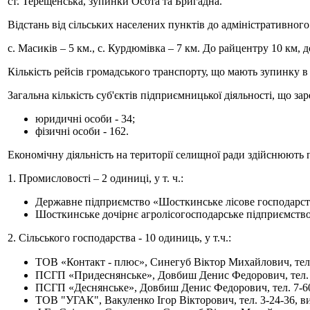
ст. Терещенська, зупинки Осота та Бригадна.
Відстань від сільських населених пунктів до адміністративног
с. Масиків – 5 км., с. Курдюмівка – 7 км. До райцентру 10 км,
Кількість рейсів громадського транспорту, що мають зупинку в
Загальна кількість суб'єктів підприємницької діяльності, що зар
юридичні особи - 34;
фізичні особи - 162.
Економічну діяльність на території селищної ради здійснюють 
1. Промисловості – 2 одиниці, у т. ч.:
Державне підприємство «Шосткинське лісове господарст
Шосткинське дочірнє агролісогосподарське підприємств
2. Сільського господарства - 10 одиниць, у т.ч.:
ТОВ «Контакт - плюс», Синегуб Віктор Михайлович, тел.
ПСГП «Придеснянське», Довбиш Денис Федорович, тел. 7
ПСГП «Деснянське», Довбиш Денис Федорович, тел. 7-60
ТОВ "УГАК", Вакуленко Ігор Вікторович, тел. 3-24-36, в