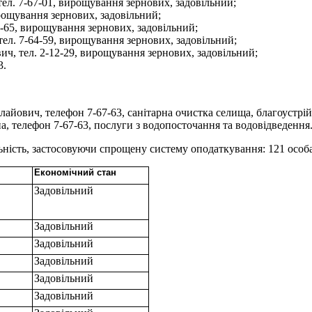
л. 7-67-01, вирощування зернових, задовільний;
рощування зернових, задовільний;
65, вирощування зернових, задовільний;
л. 7-64-59, вирощування зернових, задовільний;
ч, тел. 2-12-29, вирощування зернових, задовільний;
3.
йович, телефон 7-67-63, санітарна очистка селища, благоустрій 
, телефон 7-67-63, послуги з водопосточання та водовідведення
ьність, застосовуючи спрощену систему оподаткування: 121 особа,
Економічний стан
Задовільний
Задовільний
Задовільний
Задовільний
Задовільний
Задовільний