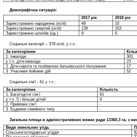
Демографічна ситуація:
2017 рік
2018 рік
Зареєстровано народжень (осіб)
49
15
Зареєстровано смертей (осіб)
139
153
Зареєстровано шлюбів (од.)
9
6
Соціальні категорії – 379 осіб, у т.ч.:
За категоріями
Кільк
1. Інваліди
301
у т.ч. діти-інваліди
23
2. Діти-сироти та позбавлені батьківського піклування
17
3. Учасники бойових дій
52
Соціальні сім'ї - 61 у т.ч.:
За категоріями
Кількість
1. Багатодітні сім’ї
61
у т.ч. 5 і більше дітей
4
2. Прийомні сім’ї
-
3. Будинки сімейного типу
-
Загальна площа в адміністративних межах ради 13360,3 га, з ни
Види земельних угідь
П
Сільськогосподарські угіддя
8