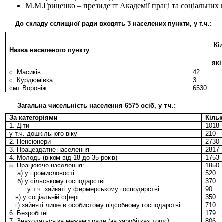
М.М.Гриценко – президент Академії праці та соціальних 
До складу селищної ради входять 3 населених пункти, у т.ч.:
Кі
Назва населеного пункту
як
с. Масиків
42
с. Курдюмівка
3
смт Вороніж
6530
Загальна чисельність населення 6575 осіб, у т.ч.:
За категоріями
Кільк
1. Діти
1018
у т.ч. дошкільного віку
210
2. Пенсіонери
2730
3. Працездатне населення
2817
4. Молодь (віком від 18 до 35 років)
1753
5. Працююче населення:
1950
а) у промисловості
520
б) у сільському господарстві
370
у т.ч. зайняті у фермерському господарстві
90
в) у соціальній сфері
350
г) зайняті лише в особистому підсобному господарстві
710
6. Безробітні
179
7. Знаходяться за межами ради (на заробітках тощо)
806