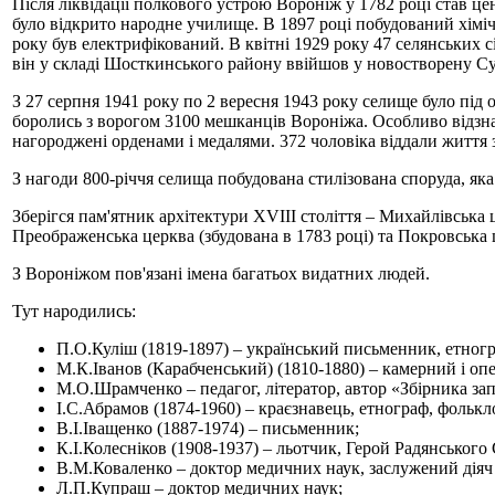
Після ліквідації полкового устрою Вороніж у 1782 році став цент
було відкрито народне училище. В 1897 році побудований хіміч
року був електрифікований. В квітні 1929 року 47 селянських с
він у складі Шосткинського району ввійшов у новостворену Су
З 27 серпня 1941 року по 2 вересня 1943 року селище було під
боролись з ворогом 3100 мешканців Вороніжа. Особливо відзнач
нагороджені орденами і медалями. 372 чоловіка віддали життя 
З нагоди 800-річчя селища побудована стилізована споруда, яка
Зберігся пам'ятник архітектури XVІІІ століття – Михайлівська 
Преображенська церква (збудована в 1783 році) та Покровська ц
З Вороніжом пов'язані імена багатьох видатних людей.
Тут народились:
П.О.Куліш (1819-1897) – український письменник, етногр
М.К.Іванов (Карабченський) (1810-1880) – камерний і оп
М.О.Шрамченко – педагог, літератор, автор «Збірника за
І.С.Абрамов (1874-1960) – краєзнавець, етнограф, фолькло
В.І.Іващенко (1887-1974) – письменник;
К.І.Колесніков (1908-1937) – льотчик, Герой Радянського
В.М.Коваленко – доктор медичних наук, заслужений діяч 
Л.П.Купраш – доктор медичних наук;