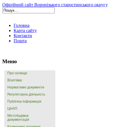
Офіційний сайт Воронізького старостинського округу
Головна
Карта сайту
Контакти
Пошта
Меню
Про селище
Візитівка
Нормативні документи
Регуляторна діяльність
Публічна інформація
ЦНАП
Містобудівна
документація
Колективні договори