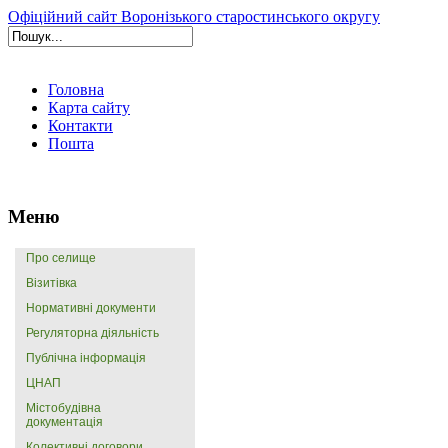
Офіційний сайт Воронізького старостинського округу
Головна
Карта сайту
Контакти
Пошта
Меню
Про селище
Візитівка
Нормативні документи
Регуляторна діяльність
Публічна інформація
ЦНАП
Містобудівна
документація
Колективні договори