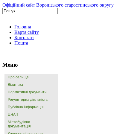
Офіційний сайт Воронізького старостинського округу
Головна
Карта сайту
Контакти
Пошта
Меню
Про селище
Візитівка
Нормативні документи
Регуляторна діяльність
Публічна інформація
ЦНАП
Містобудівна
документація
Колективні договори