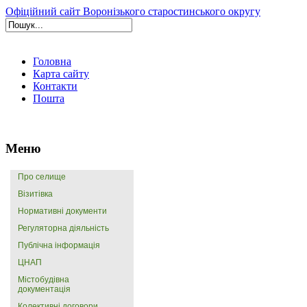
Офіційний сайт Воронізького старостинського округу
Головна
Карта сайту
Контакти
Пошта
Меню
Про селище
Візитівка
Нормативні документи
Регуляторна діяльність
Публічна інформація
ЦНАП
Містобудівна
документація
Колективні договори