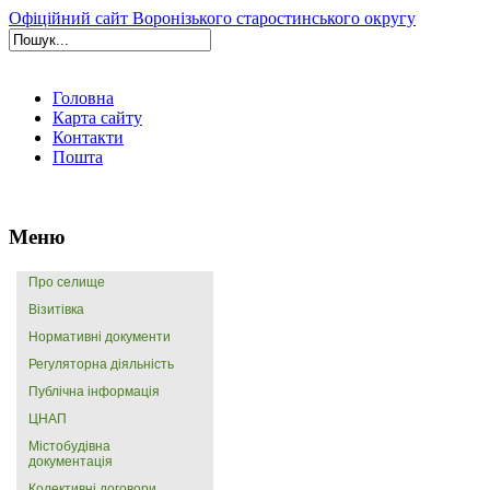
Офіційний сайт Воронізького старостинського округу
Головна
Карта сайту
Контакти
Пошта
Меню
Про селище
Візитівка
Нормативні документи
Регуляторна діяльність
Публічна інформація
ЦНАП
Містобудівна
документація
Колективні договори