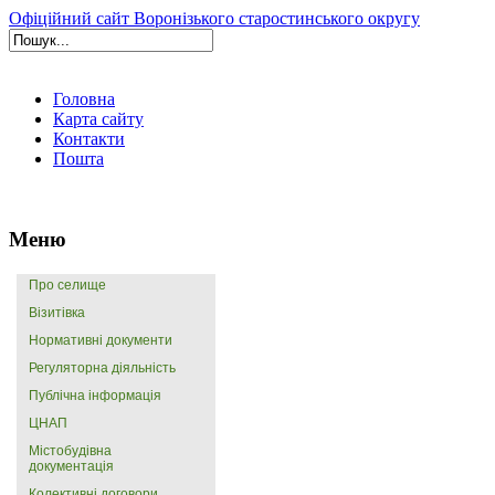
Офіційний сайт Воронізького старостинського округу
Головна
Карта сайту
Контакти
Пошта
Меню
Про селище
Візитівка
Нормативні документи
Регуляторна діяльність
Публічна інформація
ЦНАП
Містобудівна
документація
Колективні договори