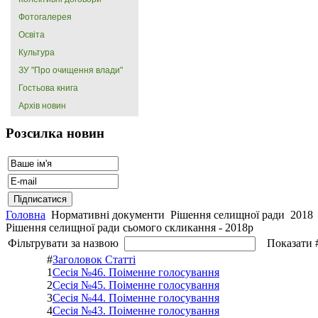
Фотогалерея
Освіта
Культура
ЗУ "Про очищення влади"
Гостьова книга
Архів новин
Розсилка новин
Головна
Нормативні документи
Рішення селищної ради
2018
Рішення селищної ради сьомого скликання - 2018р
Фільтрувати за назвою
Показати 
#
Заголовок Статті
1
Сесія №46. Поіменне голосування
2
Сесія №45. Поіменне голосування
3
Сесія №44. Поіменне голосування
4
Сесія №43. Поіменне голосування