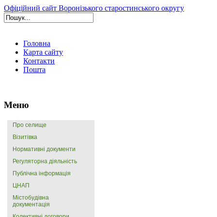
Офіційний сайт Воронізького старостинського округу
Головна
Карта сайту
Контакти
Пошта
Меню
Про селище
Візитівка
Нормативні документи
Регуляторна діяльність
Публічна інформація
ЦНАП
Містобудівна
документація
Колективні договори