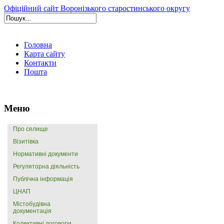
Офіційний сайт Воронізького старостинського округу
Головна
Карта сайту
Контакти
Пошта
Меню
Про селище
Візитівка
Нормативні документи
Регуляторна діяльність
Публічна інформація
ЦНАП
Містобудівна
документація
Колективні договори