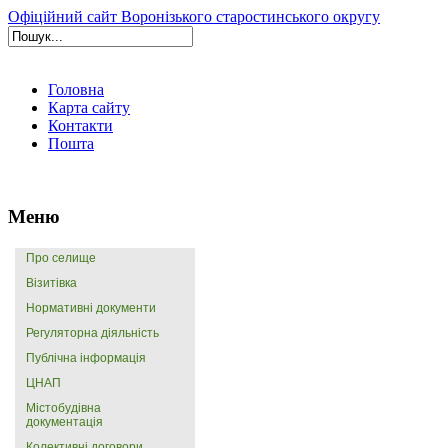
Офіційний сайт Воронізького старостинського округу
Головна
Карта сайту
Контакти
Пошта
Меню
Про селище
Візитівка
Нормативні документи
Регуляторна діяльність
Публічна інформація
ЦНАП
Містобудівна
документація
Колективні договори